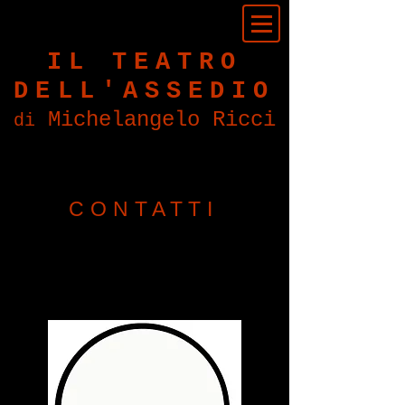
IL TEATRO
DELL'ASSEDIO
Michelangelo Ricci
di
CONTATTI
teatrodellassedio@gmail.com
Tel
+39 339 12 44 625