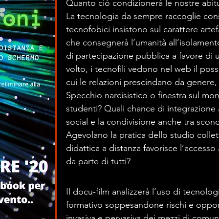
Quanto ciò condizionerà le nostre abitu
La tecnologia da sempre raccoglie cons
tecnofobici insistono sul carattere arte
che consegnerà l’umanità all’isolament
di partecipazione pubblica a favore di
volto, i tecnofili vedono nel web il pos
cui le relazioni prescindano da genere, 
Specchio narcisistico o finestra sul m
studenti? Quali chance di integrazione 
social e la condivisione anche tra sconos
Agevolano la pratica dello studio collet
didattica a distanza favorisce l’accesso
da parte di tutti?
Il docu-film analizzerà l’uso di tecnolog
formativo soppesandone rischi e oppor
invasiva e pervasiva dei mezzi di comuni