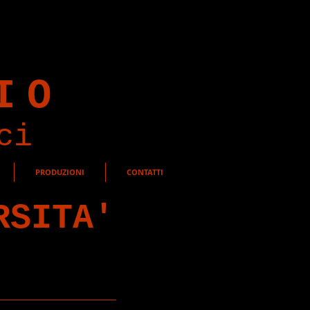
O
IO
ci
PRODUZIONI
CONTATTI
RSITA'