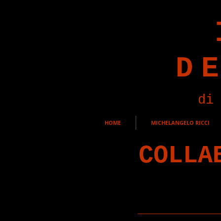
D
di
HOME
MICHELANGELO RICCI
COLLA